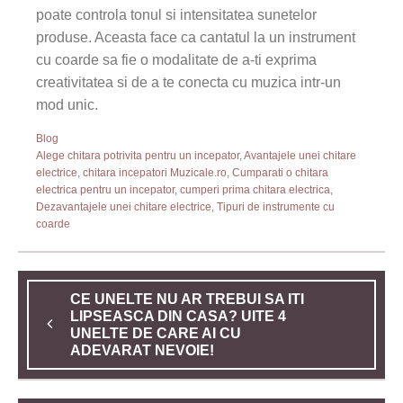
poate controla tonul si intensitatea sunetelor
produse. Aceasta face ca cantatul la un instrument
cu coarde sa fie o modalitate de a-ti exprima
creativitatea si de a te conecta cu muzica intr-un
mod unic.
Blog
Alege chitara potrivita pentru un incepator
,
Avantajele unei chitare
electrice
,
chitara incepatori Muzicale.ro
,
Cumparati o chitara
electrica pentru un incepator
,
cumperi prima chitara electrica
,
Dezavantajele unei chitare electrice
,
Tipuri de instrumente cu
coarde
CE UNELTE NU AR TREBUI SA ITI
LIPSEASCA DIN CASA? UITE 4
UNELTE DE CARE AI CU
ADEVARAT NEVOIE!