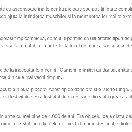
epte cu ascensoare inalte pentru picioare sau pozitii foarte compli
ce ajuta la intinderea muschilor si la mentinerea lor mai relaxati
 acelasi timp complexa, dansul iti permite sa uiti diferite tipuri 
ati stresul acumulat in timpul zilei la locul de munca sau acasa, 
 de la inceputurile omenirii. Oamenii primitivi au dansat imitand 
inca din cele mai vechi timpuri.
facuta din pura placere. Acest tip de dans are si o istorie lunga.
e si festivitatile. Si a fost atat de mare parte din viata greaca an
in urma cu mai bine de 4.000 de ani. Era obiceiul de a distra oa
isment a existat inca din cele mai vechi timpuri, desi multe dint