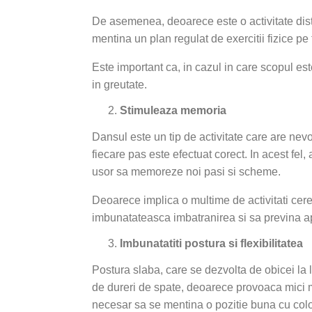
De asemenea, deoarece este o activitate distr
mentina un plan regulat de exercitii fizice pe
Este important ca, in cazul in care scopul es
in greutate.
Stimuleaza memoria
Dansul este un tip de activitate care are n
fiecare pas este efectuat corect. In acest fe
usor sa memoreze noi pasi si scheme.
Deoarece implica o multime de activitati cere
imbunatateasca imbatranirea si sa previna ap
Imbunatatiti postura si flexibilitatea
Postura slaba, care se dezvolta de obicei la 
de dureri de spate, deoarece provoaca mici mo
necesar sa se mentina o pozitie buna cu colo