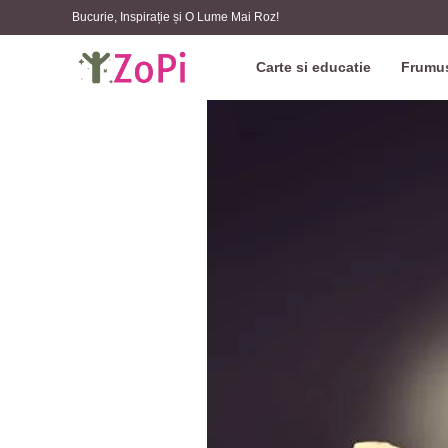
Bucurie, Inspirație și O Lume Mai Roz!
Carte si educatie
Frumus