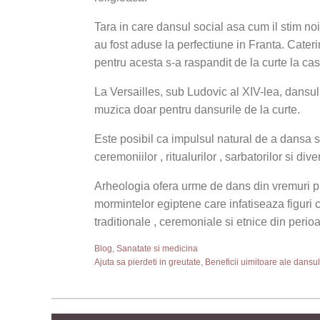
Tara in care dansul social asa cum il stim noi
au fost aduse la perfectiune in Franta. Cateri
pentru acesta s-a raspandit de la curte la cas
La Versailles, sub Ludovic al XIV-lea, dansul 
muzica doar pentru dansurile de la curte.
Este posibil ca impulsul natural de a dansa sa
ceremoniilor , ritualurilor , sarbatorilor si di
Arheologia ofera urme de dans din vremuri prei
mormintelor egiptene care infatiseaza figuri 
traditionale , ceremoniale si etnice din perio
Blog
,
Sanatate si medicina
Ajuta sa pierdeti in greutate
,
Beneficii uimitoare ale dansul