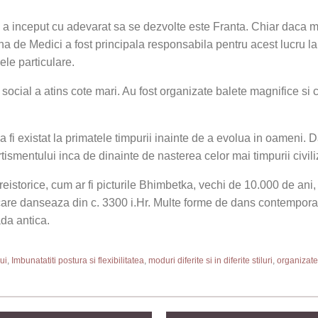
 a inceput cu adevarat sa se dezvolte este Franta. Chiar daca mul
na de Medici a fost principala responsabila pentru acest lucru la 
ele particulare.
social a atins cote mari. Au fost organizate balete magnifice si c
 fi existat la primatele timpurii inainte de a evolua in oameni. D
vertismentului inca de dinainte de nasterea celor mai timpurii civil
storice, cum ar fi picturile Bhimbetka, vechi de 10.000 de ani, a
care danseaza din c. 3300 i.Hr. Multe forme de dans contemporan 
ada antica.
ui
,
Imbunatatiti postura si flexibilitatea
,
moduri diferite si in diferite stiluri
,
organizate