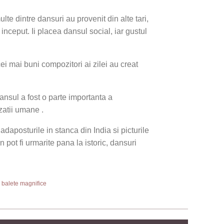
te dintre dansuri au provenit din alte tari,
inceput. Ii placea dansul social, iar gustul
ei mai buni compozitori ai zilei au creat
ansul a fost o parte importanta a
izatii umane .
daposturile in stanca din India si picturile
pot fi urmarite pana la istoric, dansuri
 balete magnifice