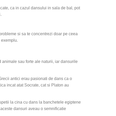
cate, ca in cazul dansului in sala de bal, pot
.
de probleme si sa te concentrezi doar pe ceea
de exemplu.
animale sau forte ale naturii, iar dansurile
 Grecii antici erau pasionati de dans ca o
tica incat atat Socrate, cat si Platon au
spetii la cina cu dans la banchetele egiptene
re aceste dansuri aveau o semnificatie