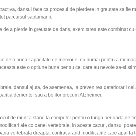
activa, dansul face ca procesul de pierdere in greutate sa fie mai
 tot parcursul saptamanii.
te de a pierde in greutate de dans, exercitarea este combinat cu
evoie de o buna capacitate de memorie, nu numai pentru a memora
l, aceasta este o optiune buna pentru cei care au nevoie sa-si s
brale, dansul ajuta, de asemenea, la prevenirea deteriorarii celul
aritia dementei sau a bolilor precum Alzheimer.
locul de munca stand la computer pentru o lunga perioada de tim
dificari ale coloanei vertebrale. In aceste cazuri, dansul poate
ana vertebrala dreapta, contracarand modificarile care apar la 