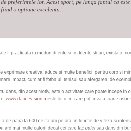
 de preferintele lor. Acest sport, pe langa faptul ca es
, fiind o optiune excelenta…
te fi practicata in moduri diferite si in diferite stiluri, exista o m
e exprimare creativa, aduce si multe beneficii pentru corp si min
 mare impact, cum ar fi fotbalul, tenisul sau alergarea, de exemp
u dans, din acest motiv, este o activitate care poate incepe in c
ii.
www.dancevision.ro
este locul in care poti invata foarte usor
arde pana la 600 de calorii pe ora, in functie de viteza si intensit
ba
ard mai multe calorii decat cei care fac
balet
sau dans din bur