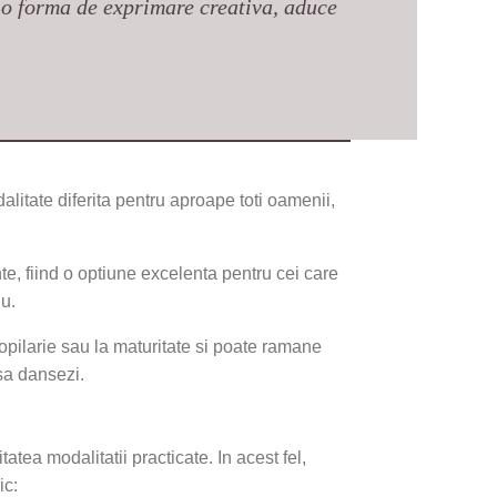
te o forma de exprimare creativa, aduce
odalitate diferita pentru aproape toti oamenii,
te, fiind o optiune excelenta pentru cei care
lu.
opilarie sau la maturitate si poate ramane
 sa dansezi.
atea modalitatii practicate. In acest fel,
ic: