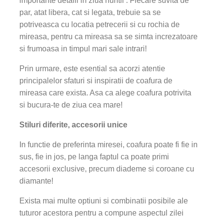
importante detalii in ziua nuntii . Fiecare suvita de
par, atat libera, cat si legata, trebuie sa se
potriveasca cu locatia petrecerii si cu rochia de
mireasa, pentru ca mireasa sa se simta increzatoare
si frumoasa in timpul mari sale intrari!
Prin urmare, este esential sa acorzi atentie
principalelor sfaturi si inspiratii de coafura de
mireasa care exista. Asa ca alege coafura potrivita
si bucura-te de ziua cea mare!
Stiluri diferite, accesorii unice
In functie de preferinta miresei, coafura poate fi fie in
sus, fie in jos, pe langa faptul ca poate primi
accesorii exclusive, precum diademe si coroane cu
diamante!
Exista mai multe optiuni si combinatii posibile ale
tuturor acestora pentru a compune aspectul zilei