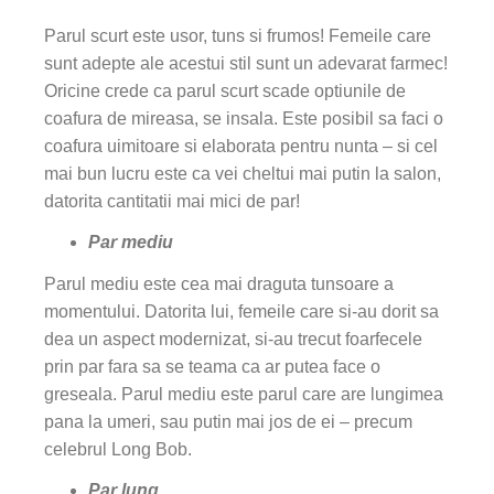
Parul scurt este usor, tuns si frumos! Femeile care
sunt adepte ale acestui stil sunt un adevarat farmec!
Oricine crede ca parul scurt scade optiunile de
coafura de mireasa, se insala. Este posibil sa faci o
coafura uimitoare si elaborata pentru nunta – si cel
mai bun lucru este ca vei cheltui mai putin la salon,
datorita cantitatii mai mici de par!
Par mediu
Parul mediu este cea mai draguta tunsoare a
momentului. Datorita lui, femeile care si-au dorit sa
dea un aspect modernizat, si-au trecut foarfecele
prin par fara sa se teama ca ar putea face o
greseala. Parul mediu este parul care are lungimea
pana la umeri, sau putin mai jos de ei – precum
celebrul Long Bob.
Par lung