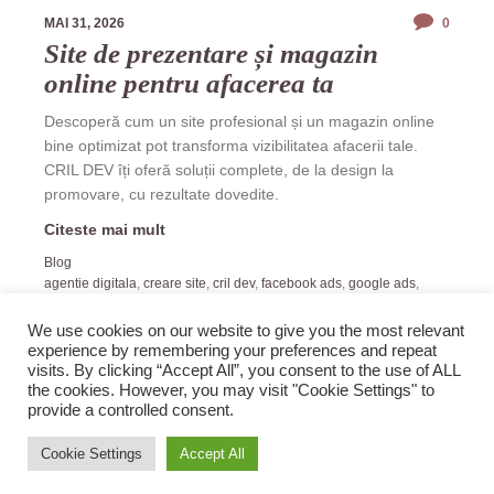
MAI 31, 2026
0
Site de prezentare și magazin
online pentru afacerea ta
Descoperă cum un site profesional și un magazin online
bine optimizat pot transforma vizibilitatea afacerii tale.
CRIL DEV îți oferă soluții complete, de la design la
promovare, cu rezultate dovedite.
Citeste mai mult
Blog
agentie digitala
,
creare site
,
cril dev
,
facebook ads
,
google ads
,
magazin online
,
promovare online
,
seo
,
tiktok ads
,
web design
We use cookies on our website to give you the most relevant
experience by remembering your preferences and repeat
visits. By clicking “Accept All”, you consent to the use of ALL
the cookies. However, you may visit "Cookie Settings" to
provide a controlled consent.
2019 Zopi.ro -Blog de Veselie! All rights reserved.
Cookie Settings
Accept All
Sus