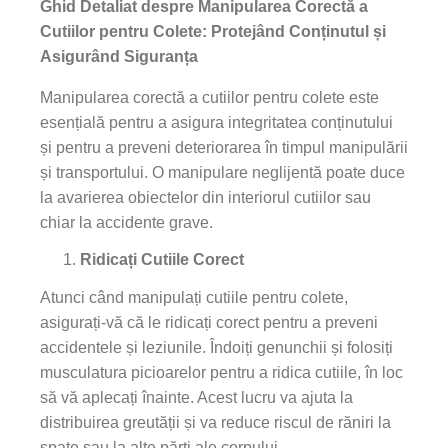
Ghid Detaliat despre Manipularea Corectă a
Cutiilor pentru Colete: Protejând Conținutul și
Asigurând Siguranța
Manipularea corectă a cutiilor pentru colete este
esențială pentru a asigura integritatea conținutului
și pentru a preveni deteriorarea în timpul manipulării
și transportului. O manipulare neglijentă poate duce
la avarierea obiectelor din interiorul cutiilor sau
chiar la accidente grave.
Ridicați Cutiile Corect
Atunci când manipulați cutiile pentru colete,
asigurați-vă că le ridicați corect pentru a preveni
accidentele și leziunile. Îndoiți genunchii și folosiți
musculatura picioarelor pentru a ridica cutiile, în loc
să vă aplecați înainte. Acest lucru va ajuta la
distribuirea greutății și va reduce riscul de răniri la
spate sau la alte părți ale corpului.