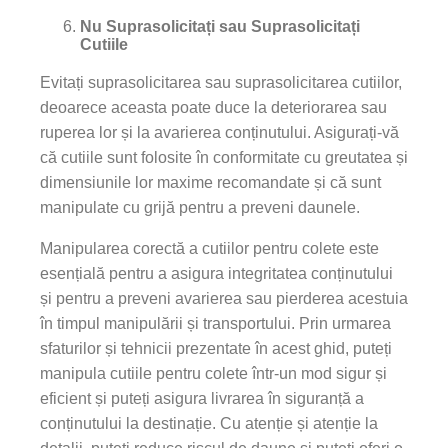
Nu Suprasolicitați sau Suprasolicitați
Cutiile
Evitați suprasolicitarea sau suprasolicitarea cutiilor,
deoarece aceasta poate duce la deteriorarea sau
ruperea lor și la avarierea conținutului. Asigurați-vă
că cutiile sunt folosite în conformitate cu greutatea și
dimensiunile lor maxime recomandate și că sunt
manipulate cu grijă pentru a preveni daunele.
Manipularea corectă a cutiilor pentru colete este
esențială pentru a asigura integritatea conținutului
și pentru a preveni avarierea sau pierderea acestuia
în timpul manipulării și transportului. Prin urmarea
sfaturilor și tehnicii prezentate în acest ghid, puteți
manipula cutiile pentru colete într-un mod sigur și
eficient și puteți asigura livrarea în siguranță a
conținutului la destinație. Cu atenție și atenție la