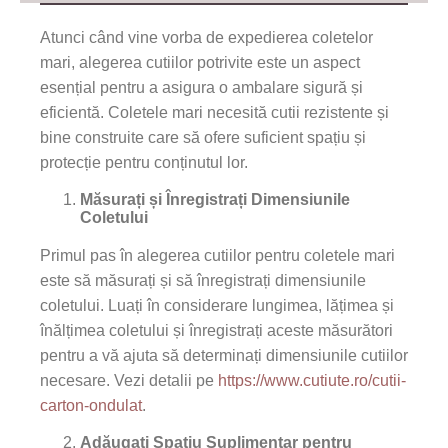
Atunci când vine vorba de expedierea coletelor
mari, alegerea cutiilor potrivite este un aspect
esențial pentru a asigura o ambalare sigură și
eficientă. Coletele mari necesită cutii rezistente și
bine construite care să ofere suficient spațiu și
protecție pentru conținutul lor.
Măsurați și Înregistrați Dimensiunile
Coletului
Primul pas în alegerea cutiilor pentru coletele mari
este să măsurați și să înregistrați dimensiunile
coletului. Luați în considerare lungimea, lățimea și
înălțimea coletului și înregistrați aceste măsurători
pentru a vă ajuta să determinați dimensiunile cutiilor
necesare. Vezi detalii pe
https://www.cutiute.ro/cutii-
carton-ondulat
.
Adăugați Spațiu Suplimentar pentru