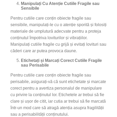
Manipulați Cu Atenție Cutiile Fragile sau
Sensibile
Pentru cutiile care conțin obiecte fragile sau
sensibile, manipulați-le cu o atenție sporită și folosiți
materiale de umplutură adecvate pentru a proteja
conținutul împotriva loviturilor și vibrațiilor.
Manipulați cutiile fragile cu grijă și evitați lovituri sau
căderi care ar putea provoca daune.
Etichetați și Marcați Corect Cutiile Fragile
sau Perisabile
Pentru cutiile care conțin obiecte fragile sau
perisabile, asigurați-vă că sunt etichetate și marcate
corect pentru a avertiza personalul de manipulare
cu privire la conținutul lor. Etichetele ar trebui să fie
clare și ușor de citit, iar cutia ar trebui să fie marcată
într-un mod care să atragă atenția asupra fragilității
sau a perisabilității conținutului.