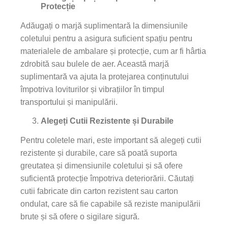
Protecție
Adăugați o marjă suplimentară la dimensiunile
coletului pentru a asigura suficient spațiu pentru
materialele de ambalare și protecție, cum ar fi hârtia
zdrobită sau bulele de aer. Această marjă
suplimentară va ajuta la protejarea conținutului
împotriva loviturilor și vibrațiilor în timpul
transportului și manipulării.
Alegeți Cutii Rezistente și Durabile
Pentru coletele mari, este important să alegeți cutii
rezistente și durabile, care să poată suporta
greutatea și dimensiunile coletului și să ofere
suficientă protecție împotriva deteriorării. Căutați
cutii fabricate din carton rezistent sau carton
ondulat, care să fie capabile să reziste manipulării
brute și să ofere o sigilare sigură.