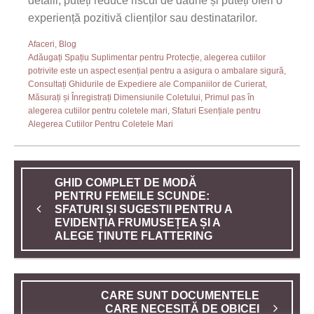
detalii, puteți reduce riscul de daune și puteți oferi o
experiență pozitivă clienților sau destinatarilor.
Afaceri
,
Blog
Adăugați Spațiu Suplimentar pentru Protecție
,
alegerea cutiilor
potrivite este un aspect esențial pentru a asigura o ambalare sigură
,
Consultați Ghidurile de Expediere ale Companiilor de Curierat
,
Măsurați și Înregistrați Dimensiunile Coletului
,
Primul pas în
alegerea cutiilor pentru coletele mari
,
Sfaturi Esențiale pentru
Alegerea Cutiilor Pentru Coletele Mari
GHID COMPLET DE MODĂ
PENTRU FEMEILE SCUNDE:
SFATURI ȘI SUGESTII PENTRU A
EVIDENȚIA FRUMUSEȚEA ȘI A
ALEGE ȚINUTE FLATTERING
CARE SUNT DOCUMENTELE
CARE NECESITĂ DE OBICEI