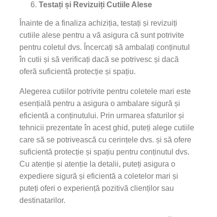
Testați și Revizuiți Cutiile Alese
Înainte de a finaliza achiziția, testați și revizuiți
cutiile alese pentru a vă asigura că sunt potrivite
pentru coletul dvs. Încercați să ambalați conținutul
în cutii și să verificați dacă se potrivesc și dacă
oferă suficientă protecție și spațiu.
Alegerea cutiilor potrivite pentru coletele mari este
esențială pentru a asigura o ambalare sigură și
eficientă a conținutului. Prin urmarea sfaturilor și
tehnicii prezentate în acest ghid, puteți alege cutiile
care să se potrivească cu cerințele dvs. și să ofere
suficientă protecție și spațiu pentru conținutul dvs.
Cu atenție și atenție la detalii, puteți asigura o
expediere sigură și eficientă a coletelor mari și
puteți oferi o experiență pozitivă clienților sau
destinatarilor.