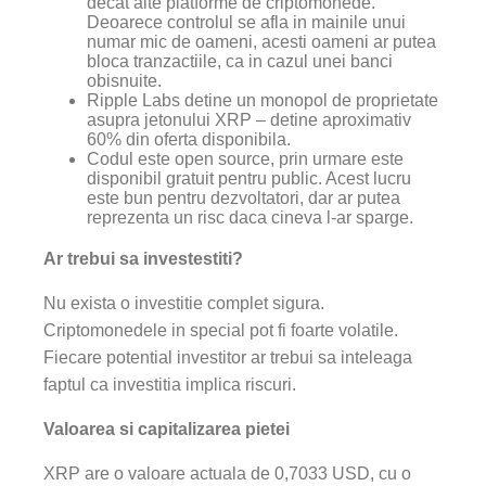
decat alte platforme de criptomonede.
Deoarece controlul se afla in mainile unui
numar mic de oameni, acesti oameni ar putea
bloca tranzactiile, ca in cazul unei banci
obisnuite.
Ripple Labs detine un monopol de proprietate
asupra jetonului XRP – detine aproximativ
60% din oferta disponibila.
Codul este open source, prin urmare este
disponibil gratuit pentru public. Acest lucru
este bun pentru dezvoltatori, dar ar putea
reprezenta un risc daca cineva l-ar sparge.
Ar trebui sa investestiti?
Nu exista o investitie complet sigura.
Criptomonedele in special pot fi foarte volatile.
Fiecare potential investitor ar trebui sa inteleaga
faptul ca investitia implica riscuri.
Valoarea si capitalizarea pietei
XRP are o valoare actuala de 0,7033 USD, cu o