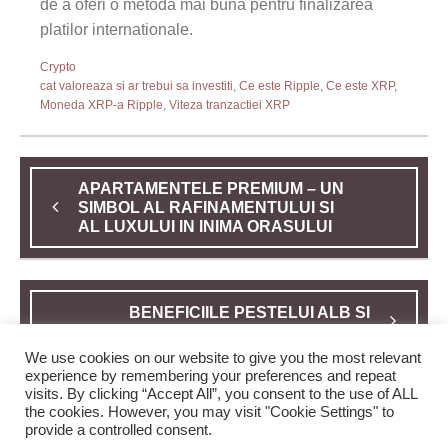
de a oferi o metoda mai buna pentru finalizarea
platilor internationale.
Crypto
cat valoreaza si ar trebui sa investiti
,
Ce este Ripple
,
Ce este XRP
,
Moneda XRP-a Ripple
,
Viteza tranzactiei XRP
APARTAMENTELE PREMIUM – UN
SIMBOL AL RAFINAMENTULUI SI
AL LUXULUI IN INIMA ORASULUI
BENEFICIILE PESTELUI ALB SI
CARE SUNT CEI MAI SLABI
We use cookies on our website to give you the most relevant
experience by remembering your preferences and repeat
visits. By clicking “Accept All”, you consent to the use of ALL
the cookies. However, you may visit "Cookie Settings" to
provide a controlled consent.