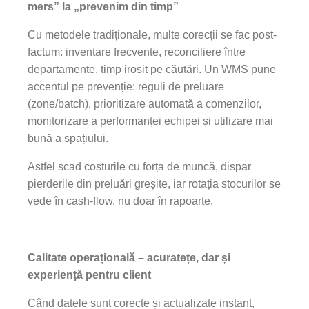
mers” la „prevenim din timp”
Cu metodele tradiționale, multe corecții se fac post-
factum: inventare frecvente, reconciliere între
departamente, timp irosit pe căutări. Un WMS pune
accentul pe prevenție: reguli de preluare
(zone/batch), prioritizare automată a comenzilor,
monitorizare a performanței echipei și utilizare mai
bună a spațiului.
Astfel scad costurile cu forța de muncă, dispar
pierderile din preluări greșite, iar rotația stocurilor se
vede în cash-flow, nu doar în rapoarte.
Calitate operațională – acuratețe, dar și
experiență pentru client
Când datele sunt corecte și actualizate instant,