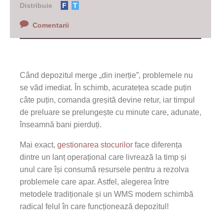
Distribuie
F
T
Comentarii
Când depozitul merge „din inerție”, problemele nu
se văd imediat. În schimb, acuratețea scade puțin
câte puțin, comanda greșită devine retur, iar timpul
de preluare se prelungește cu minute care, adunate,
înseamnă bani pierduți.
Mai exact,
gestionarea stocurilor
face diferența
dintre un lanț operațional care livrează la timp și
unul care își consumă resursele pentru a rezolva
problemele care apar. Astfel, alegerea între
metodele tradiționale și un WMS modern schimbă
radical felul în care funcționează depozitul!