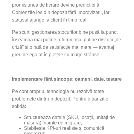
promisiunea de livrare devine predictibilă.
Comenzile ies din depozit fără improvizații, iar
statusul ajunge la client în timp real.
Pe scurt, gestionarea stocurilor bine pusă la punct
înseamnă mai puține retururi, mai puține discuții „de
criză” și o rată de satisfacție mai mare — avantaj
greu de egalat în piețele cu marje strânse.
Implementare fără sincope: oameni, date, testare
Pe cont propriu, tehnologia nu rezolvă toate
problemele dintr-un depozit. Pentru o tranziție
solidă:
Structurează datele (SKU, locații, unități de
măsură) înainte de migrare;
Stabilește KPI-uri realiste și comunică
progresul;