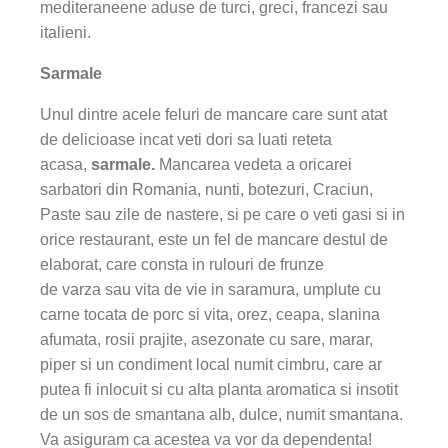
mediteraneene aduse de turci, greci, francezi sau
italieni.
Sarmale
Unul dintre acele feluri de mancare care sunt atat
de delicioase incat veti dori sa luati reteta
acasa,
sarmale.
Mancarea vedeta a oricarei
sarbatori din Romania, nunti, botezuri, Craciun,
Paste sau zile de nastere, si pe care o veti gasi si in
orice restaurant, este un fel de mancare destul de
elaborat, care consta in rulouri de frunze
de varza
sau vita de vie in saramura, umplute cu
carne tocata de porc si vita, orez, ceapa, slanina
afumata, rosii prajite, asezonate cu sare, marar,
piper si un condiment local numit cimbru, care ar
putea fi inlocuit si cu alta planta aromatica si insotit
de un sos de smantana alb, dulce, numit smantana.
Va asiguram ca acestea va vor da dependenta!