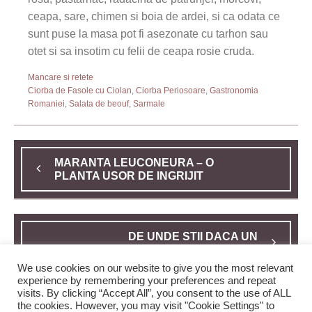
ceapa, sare, chimen si boia de ardei, si ca odata ce
sunt puse la masa pot fi asezonate cu tarhon sau
otet si sa insotim cu felii de ceapa rosie cruda.
Mancare si retete
Ciorba de Fasole cu Ciolan
,
Ciorba Periosoare
,
Gastronomia
Romaniei
,
Salata de beouf
,
Sarmale
MARANTA LEUCONEURA – O
PLANTA USOR DE INGRIJIT
DE UNDE STII DACA UN
TERMOSTAT ESTE DEFECT?
We use cookies on our website to give you the most relevant
experience by remembering your preferences and repeat
visits. By clicking “Accept All”, you consent to the use of ALL
the cookies. However, you may visit "Cookie Settings" to