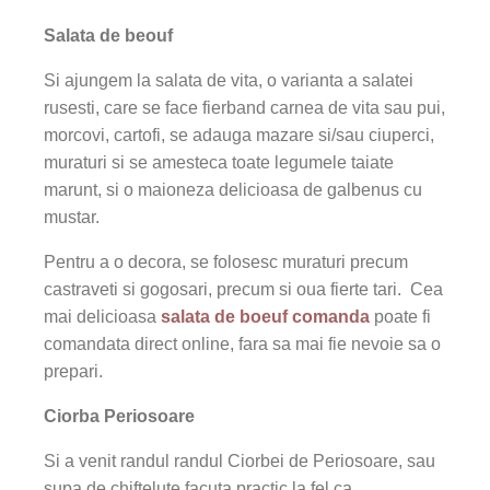
Salata de beouf
Si ajungem la salata de vita, o varianta a salatei
rusesti, care se face fierband carnea de vita sau pui,
morcovi, cartofi, se adauga mazare si/sau ciuperci,
muraturi si se amesteca toate legumele taiate
marunt, si o maioneza delicioasa de galbenus cu
mustar.
Pentru a o decora, se folosesc muraturi precum
castraveti si gogosari, precum si oua fierte tari.
Cea
mai delicioasa
salata de boeuf comanda
poate fi
comandata direct online, fara sa mai fie nevoie sa o
prepari.
Ciorba Periosoare
Si a venit randul randul Ciorbei de Periosoare, sau
supa de chiftelute facuta practic la fel ca