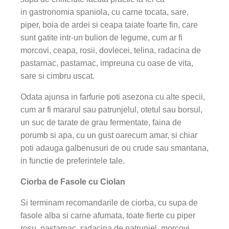
in gastronomia spaniola, cu carne tocata, sare,
piper, boia de ardei si ceapa taiate foarte fin, care
sunt gatite intr-un bulion de legume, cum ar fi
morcovi, ceapa, rosii, dovlecei, telina, radacina de
pastarnac, pastarnac, impreuna cu oase de vita,
sare si cimbru uscat.
Odata ajunsa in farfurie poti asezona cu alte specii,
cum ar fi mararul sau patrunjelul, otetul sau borsul,
un suc de tarate de grau fermentate, faina de
porumb si apa, cu un gust oarecum amar, si chiar
poti adauga galbenusuri de ou crude sau smantana,
in functie de preferintele tale.
Ciorba de Fasole cu Ciolan
Si terminam recomandarile de ciorba, cu supa de
fasole alba si carne afumata, toate fierte cu piper
rosu, pastarnac, radacina de patrunjel, morcovi,