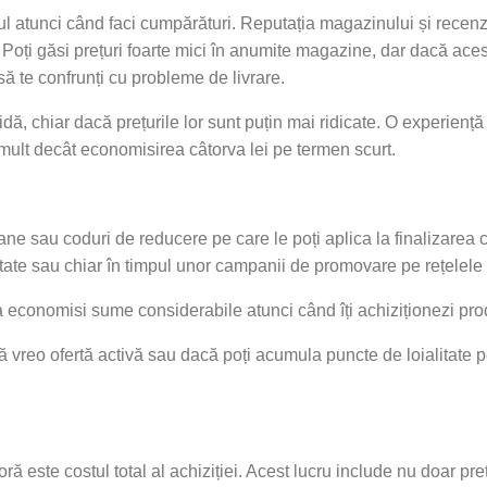
cul atunci când faci cumpărături. Reputația magazinului și recenzii
 Poți găsi prețuri foarte mici în anumite magazine, dar dacă aces
să te confrunți cu probleme de livrare.
idă, chiar dacă prețurile lor sunt puțin mai ridicate. O experienț
ult decât economisirea câtorva lei pe termen scurt.
ne sau coduri de reducere pe care le poți aplica la finalizarea 
itate sau chiar în timpul unor campanii de promovare pe rețelele 
 economisi sume considerabile atunci când îți achiziționezi pr
ă vreo ofertă activă sau dacă poți acumula puncte de loialitate pe
ră este costul total al achiziției. Acest lucru include nu doar preț