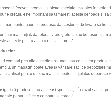
ează frecvent promoții și oferte speciale, mai ales în perioad
bune prețuri, este important să urmărești aceste perioade și să c
mari pentru anumite produse, dar costurile de livrare să fie ridi
ri mai mari inițial, dar oferă livrare gratuită sau bonusuri, cum 
ste aspecte pentru a lua o decizie corectă.
roduselor
când compari prețurile este dimensiunea sau cantitatea produse
mplu, un magazin poate avea la vânzare saci de depozitare mai m
i mic afișat pentru un sac mai mic poate fi înșelător, deoarece 
siguri că produsele au aceleași specificații. În cazul sacilor pe
teriale pentru a face o comparație corectă.
r