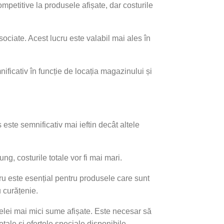
mpetitive la produsele afișate, dar costurile
asociate. Acest lucru este valabil mai ales în
ficativ în funcție de locația magazinului și
este semnificativ mai ieftin decât altele
, costurile totale vor fi mai mari.
cru este esențial pentru produsele care sunt
u curățenie.
elei mai mici sume afișate. Este necesar să
otale și ofertele speciale disponibile.