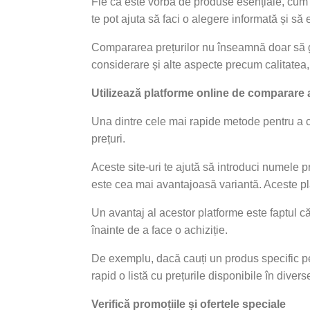
Fie că este vorba de produse esențiale, cum a
te pot ajuta să faci o alegere informată și să
Compararea prețurilor nu înseamnă doar să găs
considerare și alte aspecte precum calitatea, 
Utilizează platforme online de comparare a
Una dintre cele mai rapide metode pentru a co
prețuri.
Aceste site-uri te ajută să introduci numele p
este cea mai avantajoasă variantă. Aceste plat
Un avantaj al acestor platforme este faptul că 
înainte de a face o achiziție.
De exemplu, dacă cauți un produs specific pe
rapid o listă cu prețurile disponibile în dive
Verifică promoțiile și ofertele speciale