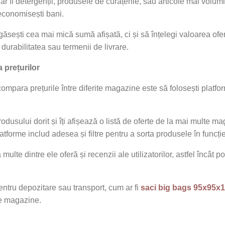
r fi detergenții, produsele de curățenie, sau articole mai volum
 economisești bani.
ești cea mai mică sumă afișată, ci și să înțelegi valoarea oferi
durabilitatea sau termenii de livrare.
 prețurilor
mpara prețurile între diferite magazine este să folosești platf
rodusului dorit și îți afișează o listă de oferte de la mai multe m
forme includ adesea și filtre pentru a sorta produsele în funcție 
multe dintre ele oferă și recenzii ale utilizatorilor, astfel încât p
ntru depozitare sau transport, cum ar fi
saci big bags 95x95x1
rse magazine.