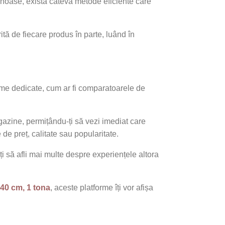
inoase, există câteva metode eficiente care
tă de fiecare produs în parte, luând în
orme dedicate, cum ar fi comparatoarele de
agazine, permițându-ți să vezi imediat care
de preț, calitate sau popularitate.
oți să afli mai multe despre experiențele altora
40 cm, 1 tona
, aceste platforme îți vor afișa