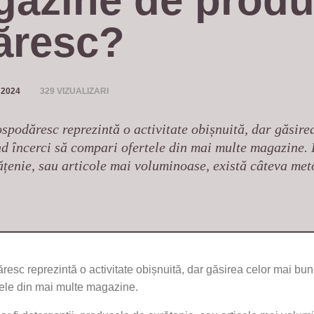
gazine de produ
ăresc?
 2024
329 VIZUALIZARI
podăresc reprezintă o activitate obișnuită, dar găsire
d încerci să compari ofertele din mai multe magazine. F
ățenie, sau articole mai voluminoase, există câteva meto
sc reprezintă o activitate obișnuită, dar găsirea celor mai bu
tele din mai multe magazine.