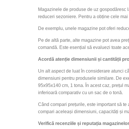
Magazinele de produse de uz gospodăresc lans
reduceri sezoniere. Pentru a obține cele mai 
De exemplu, unele magazine pot oferi reduceri 
Pe de altă parte, alte magazine pot avea prețu
comandă. Este esențial să evaluezi toate ace
Acordă atenție dimensiunii și cantității p
Un alt aspect de luat în considerare atunci 
dimensiuni pentru produsele similare. De exe
95x95x140 cm, 1 tona. În acest caz, prețul ma
inferioară comparativ cu un sac de o tonă.
Când compari prețurile, este important să te a
compari aceleași dimensiuni, capacități și ma
Verifică recenziile și reputația magazinelo