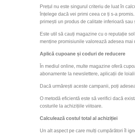
Prețul nu este singurul criteriu de luat în cal
înțelege dacă vei primi ceea ce ți s-a promis.
primești un produs de calitate inferioară sau 
Este util să cauți magazine cu o reputație sol
menține promisiunile valorează adesea mai m
Aplică cupoane și coduri de reducere
În mediul online, multe magazine oferă cupoa
abonamente la newslettere, aplicații de loial
Dacă urmărești aceste campanii, poți adesea
O metodă eficientă este să verifici dacă exist
costurile la achizițiile viitoare.
Calculează costul total al achiziției
Un alt aspect pe care mulți cumpărători îl igno