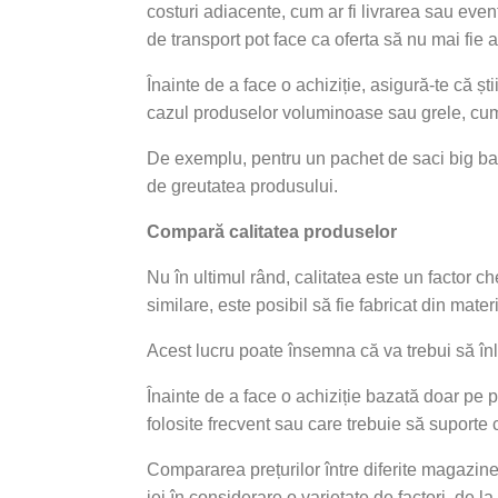
costuri adiacente, cum ar fi livrarea sau even
de transport pot face ca oferta să nu mai fie a
Înainte de a face o achiziție, asigură-te că ști
cazul produselor voluminoase sau grele, cum
De exemplu, pentru un pachet de saci big bags
de greutatea produsului.
Compară calitatea produselor
Nu în ultimul rând, calitatea este un factor 
similare, este posibil să fie fabricat din mater
Acest lucru poate însemna că va trebui să înl
Înainte de a face o achiziție bazată doar pe p
folosite frecvent sau care trebuie să suporte c
Compararea prețurilor între diferite magazi
iei în considerare o varietate de factori, de l