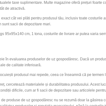
tualele taxe suplimentare. Multe magazine oferă prețuri foarte co
tât de atractivă.
i exact cât vei plăti pentru produsul tău, inclusiv toate costurile 
 sunt sacii de depozitare mari.
 95x95x140 cm, 1 tona, costurile de livrare ar putea varia semni
cheie în evaluarea produselor de uz gospodăresc. Dacă un produs 
iale de calitate inferioară.
ocuiești produsul mai repede, ceea ce înseamnă că pe termen lung
reț, cercetează materialele și durabilitatea produsului. Acest lu
ondiții dificile, cum ar fi sacii de depozitare sau articolele pentr
ne de produse de uz gospodăresc nu se rezumă doar la găsirea c
a calitatea produselor și reputația magazinului, până la costurile t