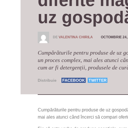
diferite ma
uz gospod
DE
VALENTINA CHIRILA
OCTOMBRIE 24,
Cumpărăturile pentru produse de uz gos
un proces complex, mai ales atunci cân
cum ar fi detergenții, produsele de cur
Distribuie
FACEBOOK
TWITTER
Cumpărăturile pentru produse de uz gospodăre
mai ales atunci când încerci să compari ofer