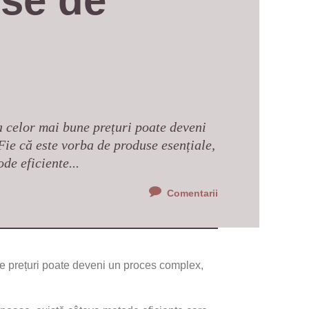
se de 
a celor mai bune prețuri poate deveni
ie că este vorba de produse esențiale,
de eficiente...
Comentarii
ne prețuri poate deveni un proces complex,