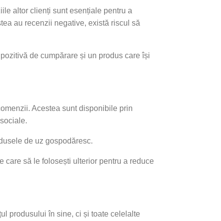
le altor clienți sunt esențiale pentru a
tea au recenzii negative, există riscul să
ă pozitivă de cumpărare și un produs care își
comenzii. Acestea sunt disponibile prin
sociale.
odusele de uz gospodăresc.
 care să le folosești ulterior pentru a reduce
ul produsului în sine, ci și toate celelalte