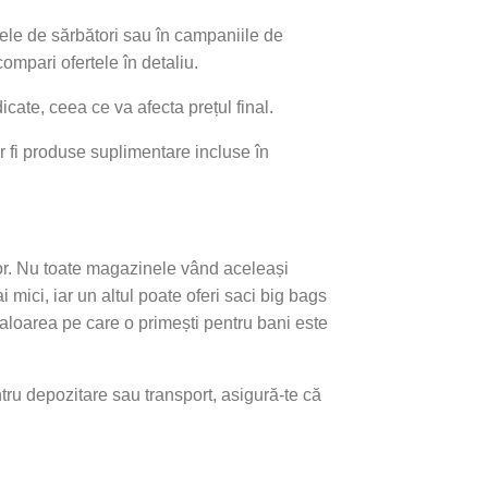
ele de sărbători sau în campaniile de
ompari ofertele în detaliu.
cate, ceea ce va afecta prețul final.
ar fi produse suplimentare incluse în
lor. Nu toate magazinele vând aceleași
ici, iar un altul poate oferi saci big bags
valoarea pe care o primești pentru bani este
ntru depozitare sau transport, asigură-te că