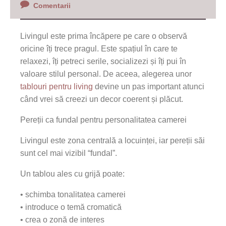
Comentarii
Livingul este prima încăpere pe care o observă
oricine îți trece pragul. Este spațiul în care te
relaxezi, îți petreci serile, socializezi și îți pui în
valoare stilul personal. De aceea, alegerea unor
tablouri
pentru
living
devine un pas important atunci
când vrei să creezi un decor coerent și plăcut.
Pereții ca fundal pentru personalitatea camerei
Livingul este zona centrală a locuinței, iar pereții săi
sunt cel mai vizibil “fundal”.
Un tablou ales cu grijă poate:
• schimba tonalitatea camerei
• introduce o temă cromatică
• crea o zonă de interes