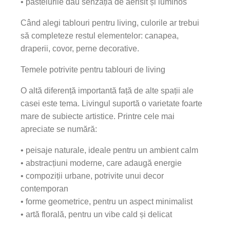
• pastelurile dau senzația de aerisit și luminos
Când alegi tablouri pentru living, culorile ar trebui
să completeze restul elementelor: canapea,
draperii, covor, perne decorative.
Temele potrivite pentru tablouri de living
O altă diferență importantă față de alte spații ale
casei este tema. Livingul suportă o varietate foarte
mare de subiecte artistice. Printre cele mai
apreciate se numără:
• peisaje naturale, ideale pentru un ambient calm
• abstracțiuni moderne, care adaugă energie
• compoziții urbane, potrivite unui decor
contemporan
• forme geometrice, pentru un aspect minimalist
• artă florală, pentru un vibe cald și delicat