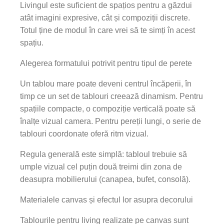
Livingul este suficient de spațios pentru a găzdui
atât imagini expresive, cât și compoziții discrete.
Totul ține de modul în care vrei să te simți în acest
spațiu.
Alegerea formatului potrivit pentru tipul de perete
Un tablou mare poate deveni centrul încăperii, în
timp ce un set de tablouri creează dinamism. Pentru
spațiile compacte, o compoziție verticală poate să
înalțe vizual camera. Pentru pereții lungi, o serie de
tablouri coordonate oferă ritm vizual.
Regula generală este simplă: tabloul trebuie să
umple vizual cel puțin două treimi din zona de
deasupra mobilierului (canapea, bufet, consolă).
Materialele canvas și efectul lor asupra decorului
Tablourile pentru living realizate pe canvas sunt