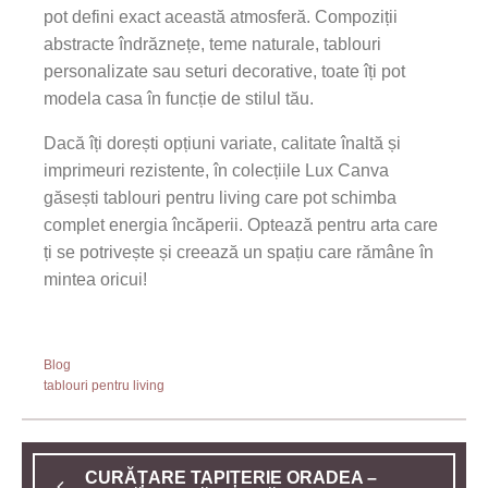
pot defini exact această atmosferă. Compoziții
abstracte îndrăznețe, teme naturale, tablouri
personalizate sau seturi decorative, toate îți pot
modela casa în funcție de stilul tău.
Dacă îți dorești opțiuni variate, calitate înaltă și
imprimeuri rezistente, în colecțiile Lux Canva
găsești tablouri pentru living care pot schimba
complet energia încăperii. Optează pentru arta care
ți se potrivește și creează un spațiu care rămâne în
mintea oricui!
Blog
tablouri pentru living
CURĂȚARE TAPIȚERIE ORADEA –