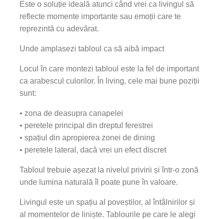
Este o soluție ideală atunci când vrei ca livingul să
reflecte momente importante sau emoții care te
reprezintă cu adevărat.
Unde amplasezi tabloul ca să aibă impact
Locul în care montezi tabloul este la fel de important
ca arabescul culorilor. În living, cele mai bune poziții
sunt:
• zona de deasupra canapelei
• peretele principal din dreptul ferestrei
• spațiul din apropierea zonei de dining
• peretele lateral, dacă vrei un efect discret
Tabloul trebuie așezat la nivelul privirii și într-o zonă
unde lumina naturală îl poate pune în valoare.
Livingul este un spațiu al poveștilor, al întâlnirilor și
al momentelor de liniște. Tablourile pe care le alegi