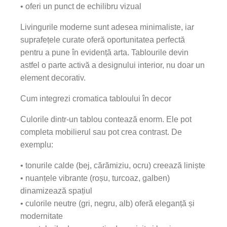
• oferi un punct de echilibru vizual
Livingurile moderne sunt adesea minimaliste, iar
suprafețele curate oferă oportunitatea perfectă
pentru a pune în evidență arta. Tablourile devin
astfel o parte activă a designului interior, nu doar un
element decorativ.
Cum integrezi cromatica tabloului în decor
Culorile dintr-un tablou contează enorm. Ele pot
completa mobilierul sau pot crea contrast. De
exemplu:
• tonurile calde (bej, cărămiziu, ocru) creează liniște
• nuanțele vibrante (roșu, turcoaz, galben)
dinamizează spațiul
• culorile neutre (gri, negru, alb) oferă eleganță și
modernitate