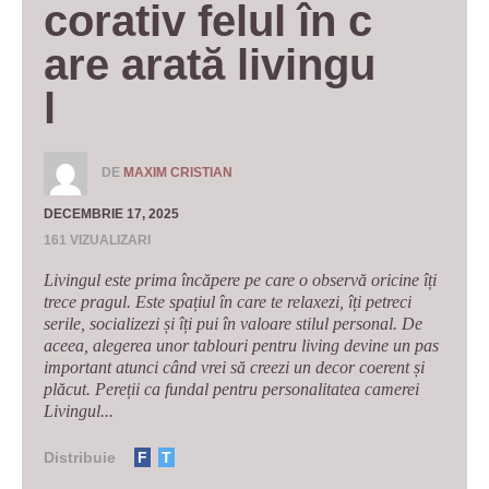
corativ felul în c
are arată livingu
l 
DE
MAXIM CRISTIAN
DECEMBRIE 17, 2025
161 VIZUALIZARI
Livingul este prima încăpere pe care o observă oricine îți
trece pragul. Este spațiul în care te relaxezi, îți petreci
serile, socializezi și îți pui în valoare stilul personal. De
aceea, alegerea unor tablouri pentru living devine un pas
important atunci când vrei să creezi un decor coerent și
plăcut. Pereții ca fundal pentru personalitatea camerei
Livingul...
Distribuie
F
T