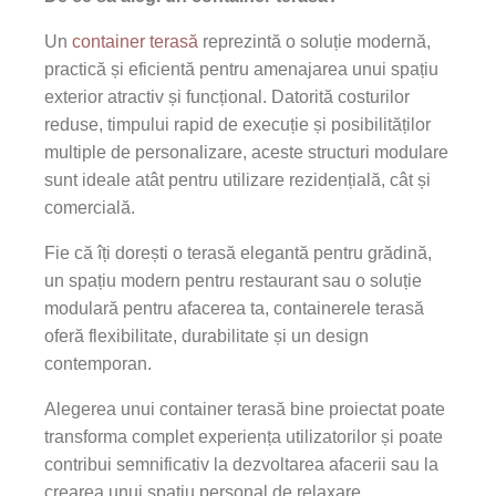
Un
container terasă
reprezintă o soluție modernă,
practică și eficientă pentru amenajarea unui spațiu
exterior atractiv și funcțional. Datorită costurilor
reduse, timpului rapid de execuție și posibilităților
multiple de personalizare, aceste structuri modulare
sunt ideale atât pentru utilizare rezidențială, cât și
comercială.
Fie că îți dorești o terasă elegantă pentru grădină,
un spațiu modern pentru restaurant sau o soluție
modulară pentru afacerea ta, containerele terasă
oferă flexibilitate, durabilitate și un design
contemporan.
Alegerea unui container terasă bine proiectat poate
transforma complet experiența utilizatorilor și poate
contribui semnificativ la dezvoltarea afacerii sau la
crearea unui spațiu personal de relaxare.