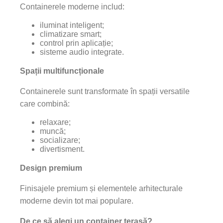
Containerele moderne includ:
iluminat inteligent;
climatizare smart;
control prin aplicație;
sisteme audio integrate.
Spații multifuncționale
Containerele sunt transformate în spații versatile
care combină:
relaxare;
muncă;
socializare;
divertisment.
Design premium
Finisajele premium și elementele arhitecturale
moderne devin tot mai populare.
De ce să alegi un container terasă?